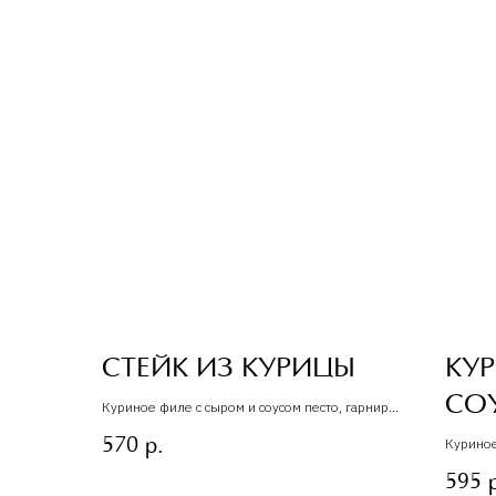
СТЕЙК ИЗ КУРИЦЫ
КУР
СО
Куриное филе с сыром и соусом песто, гарнир
тушенные овощи в томатном соусе
570
Куриное
р.
травами
595
тонкими