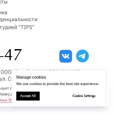
кты
ика
денциальности
тудией “TIPS”
-47
6 ООО “Страйк” ИНН 5836311135
Manage cookies
 ул. Суворова, 144 А, 1 этаж
We use cookies to provide the best site experience.
ьзует cookies,
согласие на использование
етрику для сбора информации о пользователях,
ОК
Accept All
Cookie Settings
анных Яндекс Метрикой