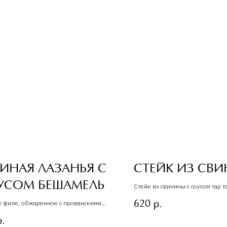
ИНАЯ ЛАЗАНЬЯ С
СТЕЙК ИЗ СВ
УСОМ БЕШАМЕЛЬ
Стейк из свинины с соусом тар т
 филе, обжаренное с прованскими
620
р.
, тушеное в соусе бешамель, между
р.
 листами живого теста.