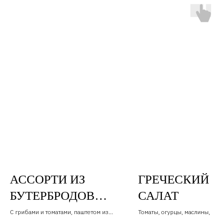
АССОРТИ ИЗ
ГРЕЧЕСКИЙ
БУТЕРБРОДОВ
САЛАТ
БРУСКЕТТ 3ШТ
С грибами и томатами, паштетом из
Томаты, огурцы, маслины, мик
куриной печени, с семгой и томатами.
сыр Сиртаки, оливковое масл