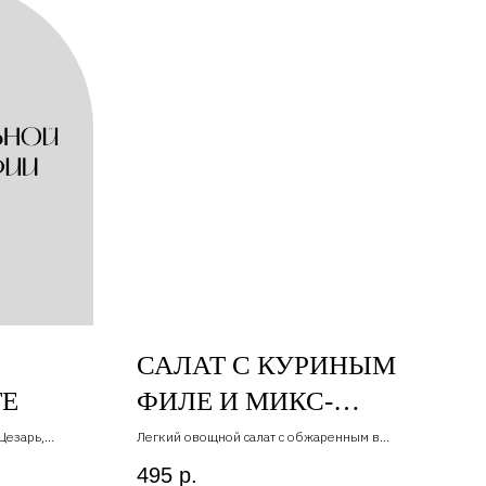
САЛАТ С КУРИНЫМ
ТЕ
ФИЛЕ И МИКС-
САЛАТОМ "ЭСТИВО"
Цезарь,
Легкий овощной салат с обжаренным в
салкдом соусе куриным филе , свежими
495
р.
овощами , микс салатом , подаем с пикантным