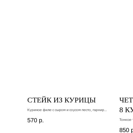
СТЕЙК ИЗ КУРИЦЫ
ЧЕТ
8 К
Куриное филе с сыром и соусом песто, гарнир
тушенные овощи в томатном соусе
570
р.
Тонкое 
, сыр б
850