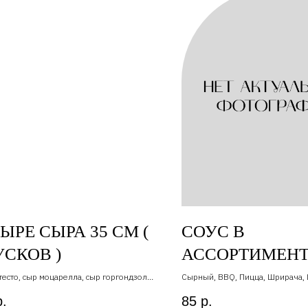
ЫРЕ СЫРА 35 СМ (
СОУС В
УСКОВ )
АССОРТИМЕН
тесто, сыр моцарелла, сыр горгондзола
Сырный, BBQ, Пицца, Шрирача, 
ри , сыр пармезан, сливки
Томатный
р.
85
р.