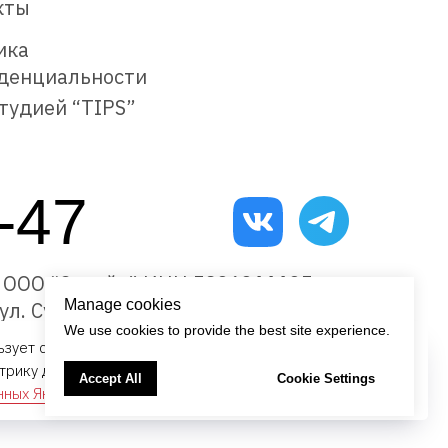
кты
ика
денциальности
тудией “TIPS”
-47
6 ООО “Страйк” ИНН 5836311135
Manage cookies
 ул. Суворова, 144 А, 1 этаж
We use cookies to provide the best site experience.
ьзует cookies,
согласие на использование
етрику для сбора информации о пользователях,
ОК
Accept All
Cookie Settings
анных Яндекс Метрикой